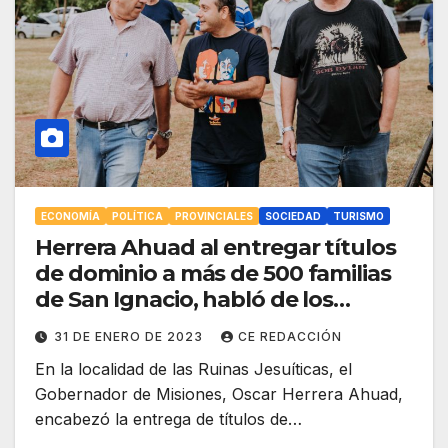
ECONOMÍA
POLÍTICA
PROVINCIALES
SOCIEDAD
TURISMO
Herrera Ahuad al entregar títulos
de dominio a más de 500 familias
de San Ignacio, habló de los
Programas Ahora, del Turismo y
31 DE ENERO DE 2023
CE REDACCIÓN
del panorama electoral
En la localidad de las Ruinas Jesuíticas, el
Gobernador de Misiones, Oscar Herrera Ahuad,
encabezó la entrega de títulos de…