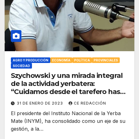
AGRO Y PRODUCCIÓN
ECONOMÍA
POLÍTICA
PROVINCIALES
SOCIEDAD
Szychowski y una mirada integral
de la actividad yerbatera:
“Cuidamos desde el tarefero hasta
el paquete en góndola”
31 DE ENERO DE 2023
CE REDACCIÓN
El presidente del Instituto Nacional de la Yerba
Mate (INYM), ha consolidado como un eje de su
gestión, a la…