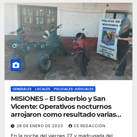
GENERALES
LOCALES
POLICIALES-JUDICIALES
MISIONES – El Soberbio y San
Vicente: Operativos nocturnos
arrojaron como resultado varias
motocicletas retenidas
28 DE ENERO DE 2023
CE REDACCIÓN
En la noche del viernes 27 y madrugada del