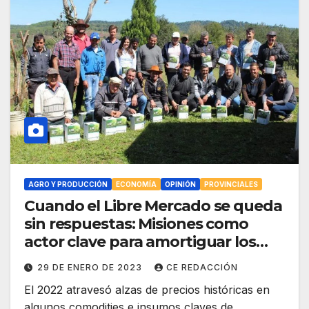
AGRO Y PRODUCCIÓN
ECONOMÍA
OPINIÓN
PROVINCIALES
Cuando el Libre Mercado se queda
sin respuestas: Misiones como
actor clave para amortiguar los
costos de producción
29 DE ENERO DE 2023
CE REDACCIÓN
El 2022 atravesó alzas de precios históricas en
algunos comodities e insumos claves de