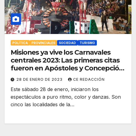
POLÍTICA
PROVINCIALES
SOCIEDAD
TURISMO
Misiones ya vive los Carnavales
centrales 2023: Las primeras citas
fueron en Apóstoles y Concepción
de la Sierra – Cronograma
28 DE ENERO DE 2023
CE REDACCIÓN
completo
Este sábado 28 de enero, iniciaron los
espectáculos a puro ritmo, color y danzas. Son
cinco las localidades de la…