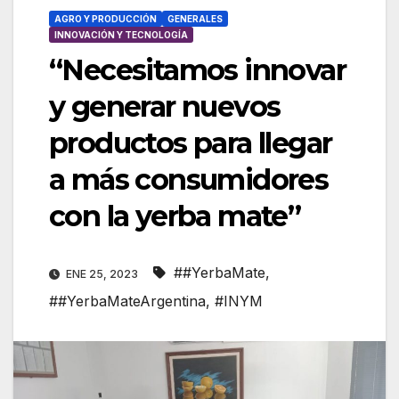
AGRO Y PRODUCCIÓN
GENERALES
INNOVACIÓN Y TECNOLOGÍA
“Necesitamos innovar
y generar nuevos
productos para llegar
a más consumidores
con la yerba mate”
##YerbaMate
,
ENE 25, 2023
##YerbaMateArgentina
,
#INYM