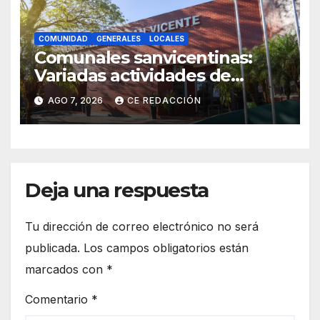
COMUNIDAD
GENERALES
LOCALES
Comunales sanvicentinas:
Variadas actividades de
interés general para todos los
AGO 7, 2026
CE REDACCIÓN
sectores
Deja una respuesta
Tu dirección de correo electrónico no será
publicada.
Los campos obligatorios están
marcados con
*
Comentario
*