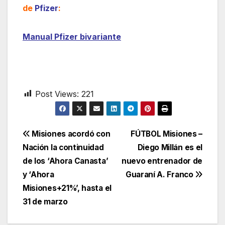
audio
de
Pfizer
:
Manual Pfizer bivariante
Post Views:
221
Navegación
Misiones acordó con
FÚTBOL Misiones –
Nación la continuidad
Diego Millán es el
de
de los ‘Ahora Canasta’
nuevo entrenador de
entradas
y ‘Ahora
Guaraní A. Franco
Misiones+21%’, hasta el
31 de marzo