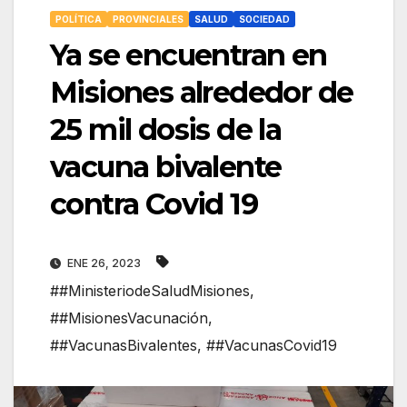
POLÍTICA
PROVINCIALES
SALUD
SOCIEDAD
Ya se encuentran en
Misiones alrededor de
25 mil dosis de la
vacuna bivalente
contra Covid 19
ENE 26, 2023
##MinisteriodeSaludMisiones
,
##MisionesVacunación
,
##VacunasBivalentes
,
##VacunasCovid19