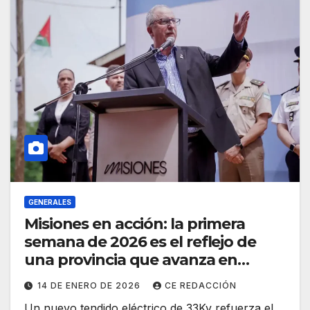
GENERALES
Misiones en acción: la primera
semana de 2026 es el reflejo de
una provincia que avanza en
obras, salud, producción y gestión
14 DE ENERO DE 2026
CE REDACCIÓN
pública
Un nuevo tendido eléctrico de 33Kv refuerza el