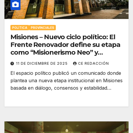
POLÍTICA
PROVINCIALES
Misiones – Nuevo ciclo político: El
Frente Renovador define su etapa
como “Misionerismo Neo” y
reivindica diálogo y gobernabilidad
11 DE DICIEMBRE DE 2025
CE REDACCIÓN
El espacio político publicó un comunicado donde
plantea una nueva etapa institucional en Misiones
basada en diálogo, consensos y estabilidad…