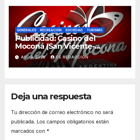
GENERALES
RECREACIÓN
SOCIEDAD
TURISMO
Publicidad: Casino del
Moconá (San Vicente-
Misiones) – Eventos y promos
AGO 9, 2026
CE REDACCIÓN
– Cartelera
Deja una respuesta
Tu dirección de correo electrónico no será
publicada.
Los campos obligatorios están
marcados con
*