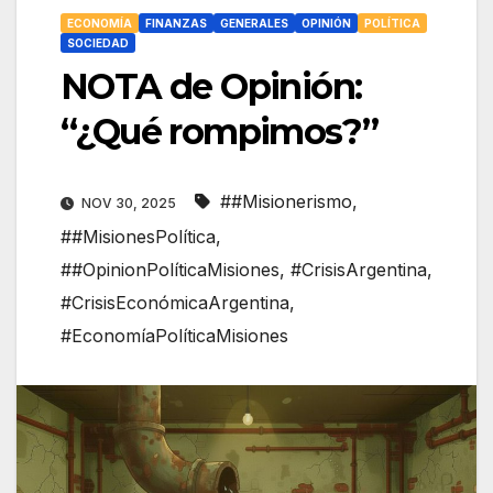
ECONOMÍA
FINANZAS
GENERALES
OPINIÓN
POLÍTICA
SOCIEDAD
NOTA de Opinión:
“¿Qué rompimos?”
##Misionerismo
,
NOV 30, 2025
##MisionesPolítica
,
##OpinionPolíticaMisiones
,
#CrisisArgentina
,
#CrisisEconómicaArgentina
,
#EconomíaPolíticaMisiones