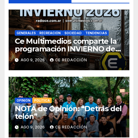
GENERALES
RECREACIÓN
SOCIEDAD
TENDENCIAS
Ce Multimedios comparte la
programación INVIERNO de
Radio Ce
AGO 9, 2026
CE REDACCIÓN
OPINIÓN
POLÍTICA
NOTA de Opinión: “Detrás del
telón”
AGO 9, 2026
CE REDACCIÓN