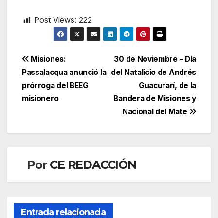
Post Views:
222
Navegación
Misiones:
30 de Noviembre – Día
Passalacqua anunció la
del Natalicio de Andrés
de
prórroga del BEEG
Guacurarí, de la
entradas
misionero
Bandera de Misiones y
Nacional del Mate
Por
CE REDACCIÓN
Entrada relacionada