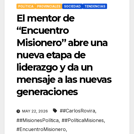
POLÍTICA
PROVINCIALES
SOCIEDAD
TENDENCIAS
El mentor de
“Encuentro
Misionero” abre una
nueva etapa de
liderazgo y da un
mensaje a las nuevas
generaciones
##CarlosRovira
,
MAY 22, 2026
##MisionesPolítica
,
##PolíticaMisiones
,
#EncuentroMisionero
,