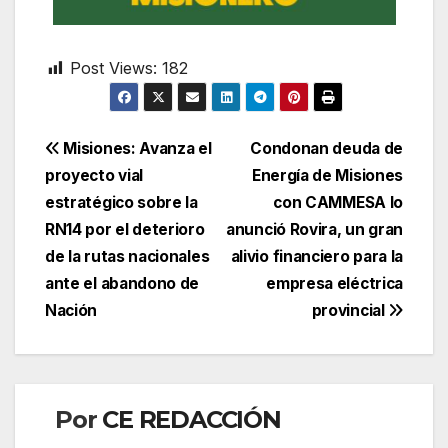
Post Views:
182
Navegación
Misiones: Avanza el
Condonan deuda de
proyecto vial
Energía de Misiones
de
estratégico sobre la
con CAMMESA lo
entradas
RN14 por el deterioro
anunció Rovira, un gran
de la rutas nacionales
alivio financiero para la
ante el abandono de
empresa eléctrica
Nación
provincial
Por
CE REDACCIÓN