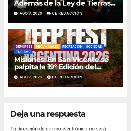
Además de la Ley de Tierras,
el gobierno también tuvo que
AGO 7, 2026
CE REDACCIÓN
retirar el manejo del fuego
DEPORTES
PROVINCIALES
RECREACIÓN
SOCIEDAD
TURISMO
Misiones: En San Vicente se
palpita la 19° Edición del
«Jeep Fest» – Cronograma –
AGO 7, 2026
CE REDACCIÓN
detalles
Deja una respuesta
Tu dirección de correo electrónico no será