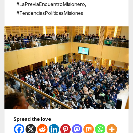
#LaPreviaEncuentroMisionero
,
#TendenciasPolíticasMisiones
Spread the love