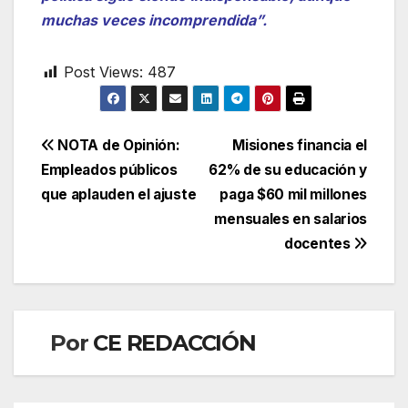
muchas veces incomprendida”.
Post Views:
487
Navegación
NOTA de Opinión:
Misiones financia el
Empleados públicos
62% de su educación y
de
que aplauden el ajuste
paga $60 mil millones
entradas
mensuales en salarios
docentes
Por
CE REDACCIÓN