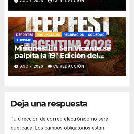
AGO 7, 2026
CE REDACCIÓN
retirar el manejo del fuego
DEPORTES
PROVINCIALES
RECREACIÓN
SOCIEDAD
TURISMO
Misiones: En San Vicente se
palpita la 19° Edición del
«Jeep Fest» – Cronograma –
AGO 7, 2026
CE REDACCIÓN
detalles
Deja una respuesta
Tu dirección de correo electrónico no será
publicada.
Los campos obligatorios están