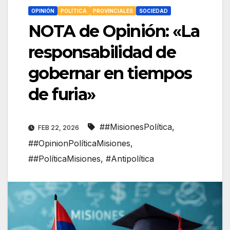
OPINIÓN
POLÍTICA
PROVINCIALES
SOCIEDAD
NOTA de Opinión: «La
responsabilidad de
gobernar en tiempos
de furia»
##MisionesPolítica
,
FEB 22, 2026
##OpinionPolíticaMisiones
,
##PolíticaMisiones
,
#Antipolítica