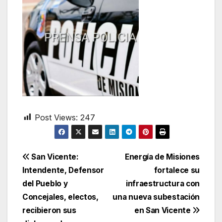
Post Views:
247
Navegación
San Vicente:
Energía de Misiones
Intendente, Defensor
fortalece su
de
del Pueblo y
infraestructura con
entradas
Concejales, electos,
una nueva subestación
recibieron sus
en San Vicente