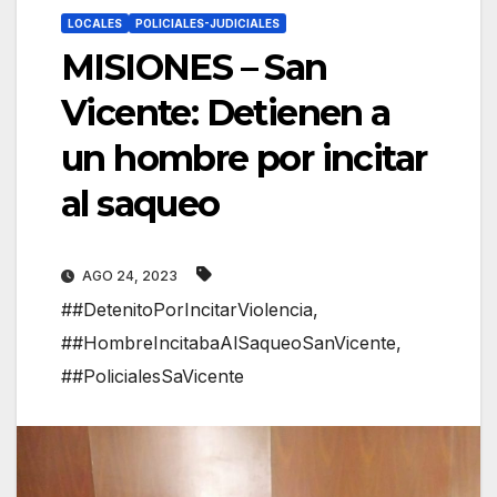
LOCALES
POLICIALES-JUDICIALES
MISIONES – San
Vicente: Detienen a
un hombre por incitar
al saqueo
AGO 24, 2023
##DetenitoPorIncitarViolencia
,
##HombreIncitabaAlSaqueoSanVicente
,
##PolicialesSaVicente