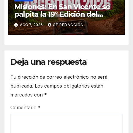
Misiones: En San Vicente se
palpita la 19° Edición del
«Jeep Fest» – Cronograma –
AGO 7, 2026
CE REDACCIÓN
detalles
Deja una respuesta
Tu dirección de correo electrónico no será
publicada.
Los campos obligatorios están
marcados con
*
Comentario
*