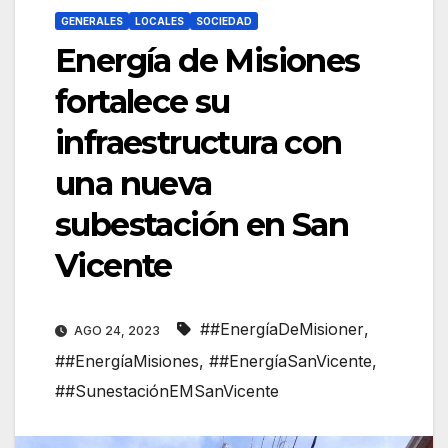
GENERALES
LOCALES
SOCIEDAD
Energía de Misiones
fortalece su
infraestructura con
una nueva
subestación en San
Vicente
##EnergíaDeMisioner
,
AGO 24, 2023
##EnergíaMisiones
,
##EnergíaSanVicente
,
##SunestaciónEMSanVicente