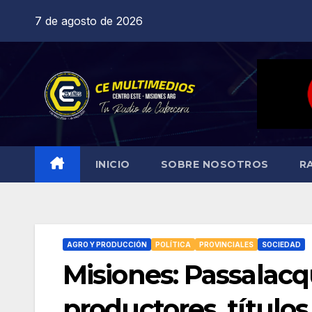
Saltar
7 de agosto de 2026
al
contenido
INICIO
SOBRE NOSOTROS
R
AGRO Y PRODUCCIÓN
POLÍTICA
PROVINCIALES
SOCIEDAD
Misiones: Passalac
productores, títulos