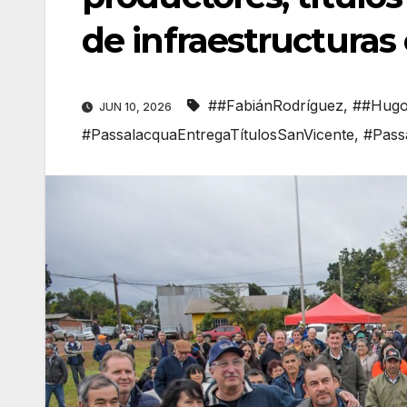
de infraestructuras
##FabiánRodríguez
,
##Hugo
JUN 10, 2026
#PassalacquaEntregaTítulosSanVicente
,
#Pass