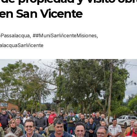
 en San Vicente
Passalacqua
,
##MuniSanVicenteMisiones
,
alacquaSanVicente