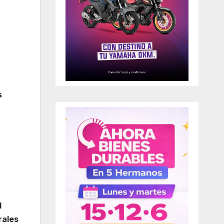
s
l
rales