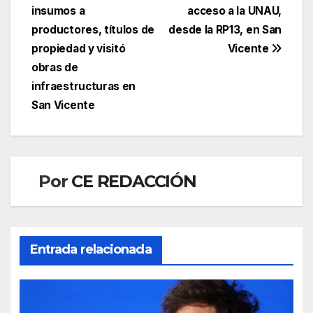
de
insumos a
acceso a la UNAU,
entradas
productores, títulos de
desde la RP13, en San
propiedad y visitó
Vicente
obras de
infraestructuras en
San Vicente
Por
CE REDACCIÓN
Entrada relacionada