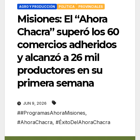
AGRO Y PRODUCCIÓN
POLÍTICA
PROVINCIALES
Misiones: El “Ahora
Chacra” superó los 60
comercios adheridos
y alcanzó a 26 mil
productores en su
primera semana
JUN 9, 2026
##ProgramasAhoraMisiones
,
#AhoraChacra
,
#ÉxitoDelAhoraChacra