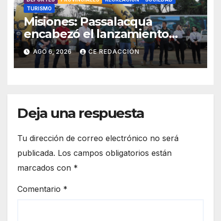
TURISMO
Misiones: Passalacqua
encabezó el lanzamiento
provincial del 19° Jeep Fest y
AGO 6, 2026
CE REDACCIÓN
llamó a vivir la experiencia en
San Vicente
Deja una respuesta
Tu dirección de correo electrónico no será
publicada.
Los campos obligatorios están
marcados con
*
Comentario
*