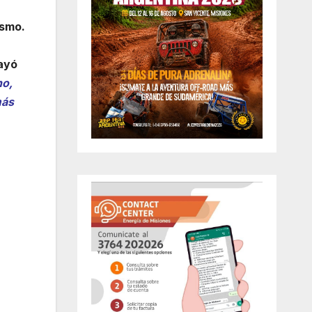
ismo.
ayó
no,
más