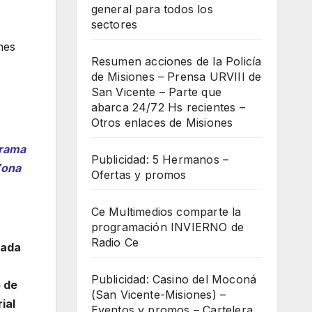
general para todos los
sectores
nes
Resumen acciones de la Policía
de Misiones – Prensa URVIII de
San Vicente – Parte que
abarca 24/72 Hs recientes –
Otros enlaces de Misiones
grama
Publicidad: 5 Hermanos –
Zona
Ofertas y promos
Ce Multimedios comparte la
programación INVIERNO de
Radio Ce
tada
Publicidad: Casino del Moconá
o de
(San Vicente-Misiones) –
ial
Eventos y promos – Cartelera