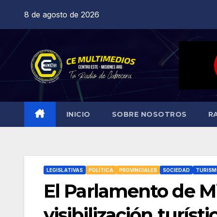
Saltar
8 de agosto de 2026
al
contenido
INICIO
SOBRE NOSOTROS
R
LEGISLATIVAS
POLÍTICA
PROVINCIALES
SOCIEDAD
TURISM
El Parlamento de Mi
visibilización turíst