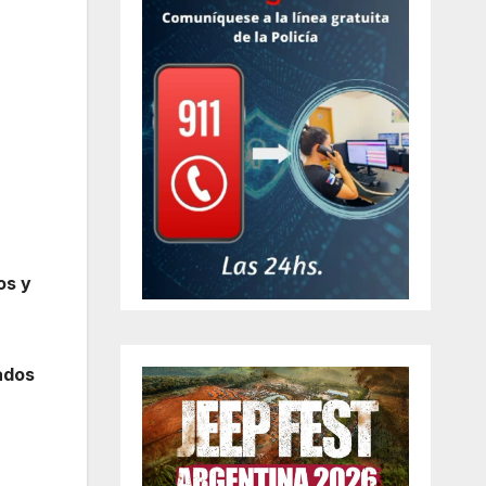
os y
ados