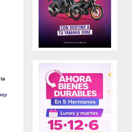
ría
hoy