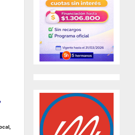
o
ocal,