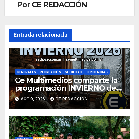
Por
CE REDACCIÓN
Entrada relacionada
GENERALES
RECREACIÓN
SOCIEDAD
TENDENCIAS
Ce Multimedios comparte la
programación INVIERNO de
Radio Ce
AGO 9, 2026
CE REDACCIÓN