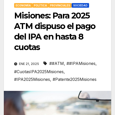
ECONOMÍA
POLÍTICA
PROVINCIALES
SOCIEDAD
Misiones: Para 2025
ATM dispuso el pago
del IPA en hasta 8
cuotas
##ATM
,
##IPAMisiones
,
ENE 21, 2025
#CuotasIPA2025Misiones
,
#IPA2025Misiones
,
#Patente2025Misiones