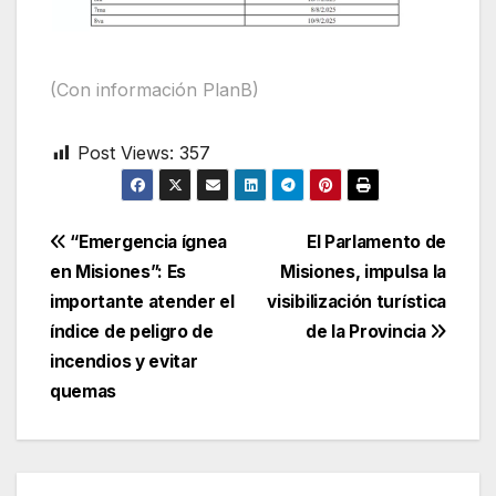
(Con información PlanB)
Post Views:
357
Navegación
“Emergencia ígnea
El Parlamento de
en Misiones”: Es
Misiones, impulsa la
de
importante atender el
visibilización turística
entradas
índice de peligro de
de la Provincia
incendios y evitar
quemas