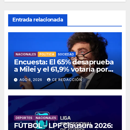
Entrada relacionada
NACIONALES
POLÍTICA
SOCIEDAD
Encuesta: El 65% desaprueba
a Milei y el 61,9% votaría por
un cambio el año que viene
AGO 6, 2026
CE REDACCIÓN
DEPORTES
NACIONALES
FÚTBOL – LPF Clausura 2026: