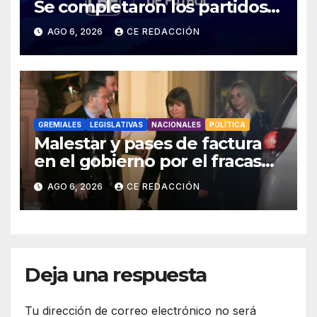
Se completaron los partidos
pendientes Fecha 2:
AGO 6, 2026
CE REDACCIÓN
Boca/Estudiantes,
Tigre/Belgrano y Unión/Lanús
GREMIALES
LEGISLATIVAS
NACIONALES
POLÍTICA
Malestar y pases de factura
en el gobierno por el fracaso
con la ley de Tierras –
AGO 6, 2026
CE REDACCIÓN
Movilizaciones y protestas
escalonadas
Deja una respuesta
Tu dirección de correo electrónico no será