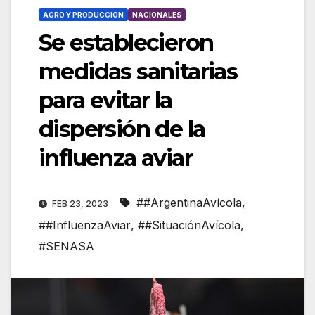
AGRO Y PRODUCCIÓN
NACIONALES
Se establecieron
medidas sanitarias
para evitar la
dispersión de la
influenza aviar
##ArgentinaAvícola
,
FEB 23, 2023
##InfluenzaAviar
,
##SituaciónAvícola
,
#SENASA