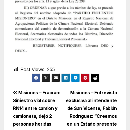
Post Views:
255
Navegación
Misiones – Fracrán:
Misiones – Entrevista
Siniestro vial sobre
exclusiva al intendente
de
RN14 entre camión y
de San Vicente, Fabián
entradas
camioneta, dejó 2
Rodríguez: “Creemos
personas heridas
en un Estado presente