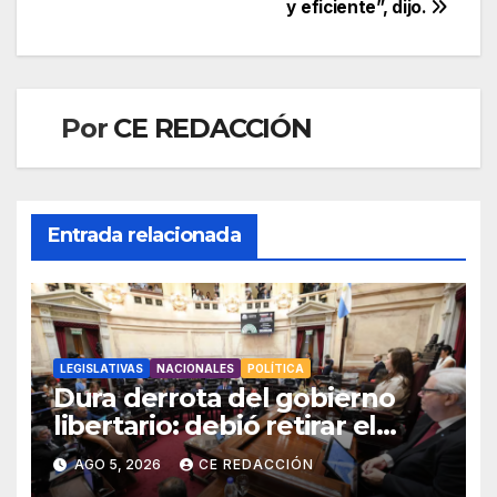
y eficiente”, dijo.
Por
CE REDACCIÓN
Entrada relacionada
LEGISLATIVAS
NACIONALES
POLÍTICA
Dura derrota del gobierno
libertario: debió retirar el
capítulo de extranjerización
AGO 5, 2026
CE REDACCIÓN
de tierras por falta de votos