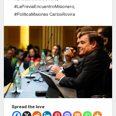
#LaPreviaEncuentroMisionero
,
#PolíticaMisiones CarlosRovira
Spread the love