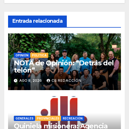
Entrada relacionada
OPINIÓN
POLÍTICA
NOTA de Opinión: “Detrás del
telón”
AGO 8, 2026
CE REDACCIÓN
GENERALES
PROVINCIALES
RECREACIÓN
Quiniela misionera: Agencia