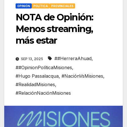
OPINIÓN
POLÍTICA
PROVINCIALES
NOTA de Opinión:
Menos streaming,
más estar
##HerreraAhuad
,
SEP 13, 2025
##OpinionPolíticaMisiones
,
#Hugo Passalacqua
,
#NaciónVsMisiones
,
#RealidadMisiones
,
#RelaciónNaciónMisiones