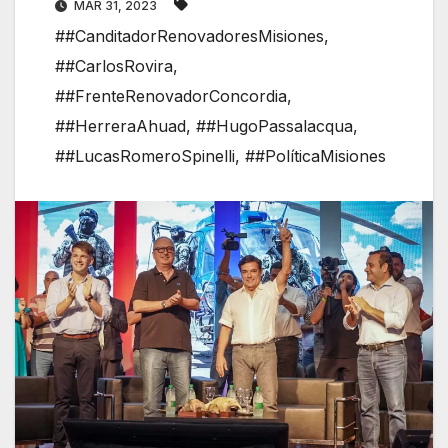
MAR 31, 2023
##CanditadorRenovadoresMisiones
,
##CarlosRovira
,
##FrenteRenovadorConcordia
,
##HerreraAhuad
,
##HugoPassalacqua
,
##LucasRomeroSpinelli
,
##PolíticaMisiones