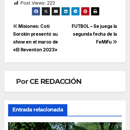
Post Views:
223
Navegación
Misiones: Coti
FUTBOL – Se juega la
Sorokin presentó su
segunda fecha de la
de
show en el marco de
FeMiFu
entradas
«El Reventón 2023»
Por
CE REDACCIÓN
Entrada relacionada