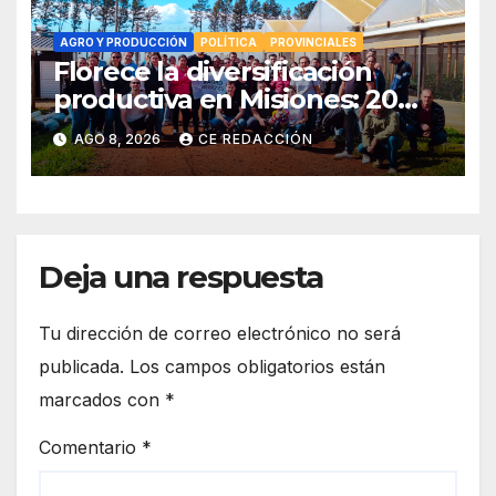
AGRO Y PRODUCCIÓN
POLÍTICA
PROVINCIALES
Florece la diversificación
productiva en Misiones: 20
familias tabacaleras
AGO 8, 2026
CE REDACCIÓN
incorporan la floricultura en
siete municipios
Deja una respuesta
Tu dirección de correo electrónico no será
publicada.
Los campos obligatorios están
marcados con
*
Comentario
*