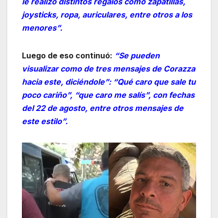
le realizó distintos regalos como zapatillas,
joysticks, ropa, auriculares, entre otros a los
menores”.
Luego de eso continuó:
“Se pueden
visualizar como de tres mensajes de Corazza
hacia este, diciéndole”: “Qué caro que sale tu
poco cariño”, “que caro me salís”, con fechas
del 22 de agosto,
entre otros mensajes de
este estilo”.