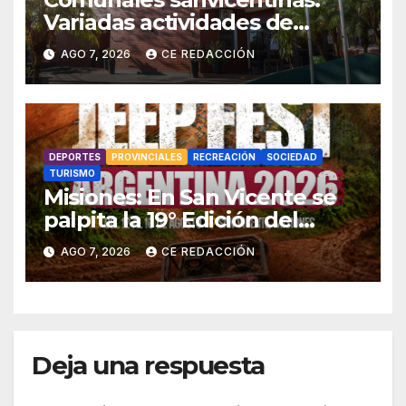
Variadas actividades de
interés general para todos los
AGO 7, 2026
CE REDACCIÓN
sectores
DEPORTES
PROVINCIALES
RECREACIÓN
SOCIEDAD
TURISMO
Misiones: En San Vicente se
palpita la 19° Edición del
«Jeep Fest» – Cronograma –
AGO 7, 2026
CE REDACCIÓN
detalles
Deja una respuesta