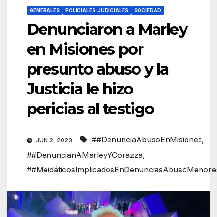
GENERALES
POLICIALES-JUDICIALES
SOCIEDAD
Denunciaron a Marley
en Misiones por
presunto abuso y la
Justicia le hizo
pericias al testigo
##DenunciaAbusoEnMisiones
,
JUN 2, 2023
##DenuncianAMarleyYCorazza
,
##MeidáticosImplicadosEnDenunciasAbusoMenore