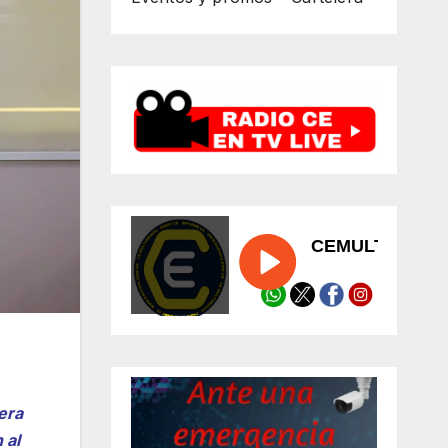
era
 al