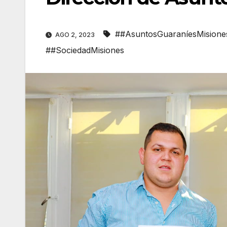
##AsuntosGuaraníesMisione
AGO 2, 2023
##SociedadMisiones