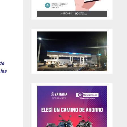
de
las