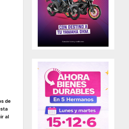
os de
esta
r al