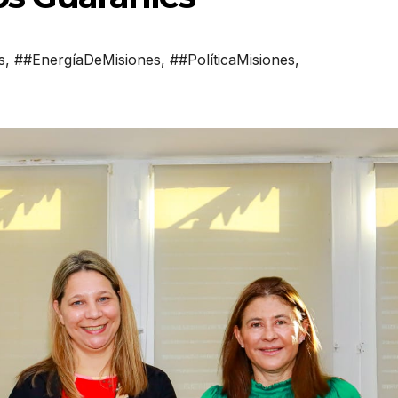
s
,
##EnergíaDeMisiones
,
##PolíticaMisiones
,