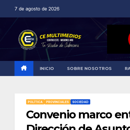
Saltar
7 de agosto de 2026
al
contenido
INICIO
SOBRE NOSOTROS
R
POLÍTICA
PROVINCIALES
SOCIEDAD
Convenio marco entr
Dirección de Asunt