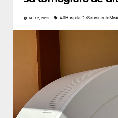
##HospitalDeSanVicenteMisi
AGO 2, 2023