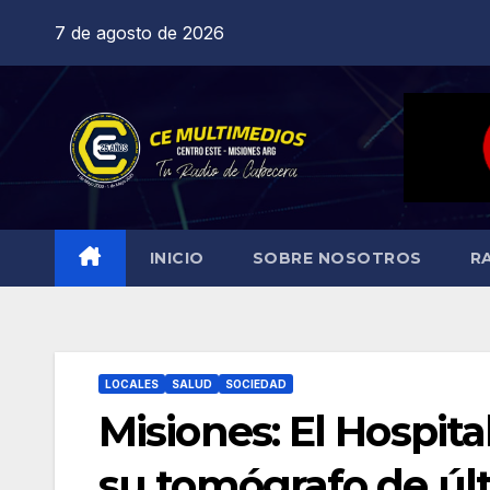
Saltar
7 de agosto de 2026
al
contenido
INICIO
SOBRE NOSOTROS
R
LOCALES
SALUD
SOCIEDAD
Misiones: El Hospita
su tomógrafo de úl