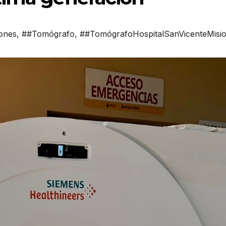
ones
,
##Tomógrafo
,
##TomógrafoHospitalSanVicenteMisi