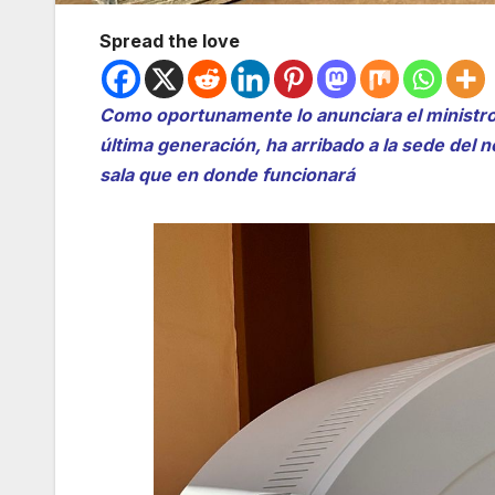
Spread the love
Como oportunamente lo anunciara el ministro 
última generación, ha arribado a la sede del 
sala que en donde funcionará