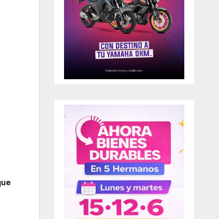
y
que