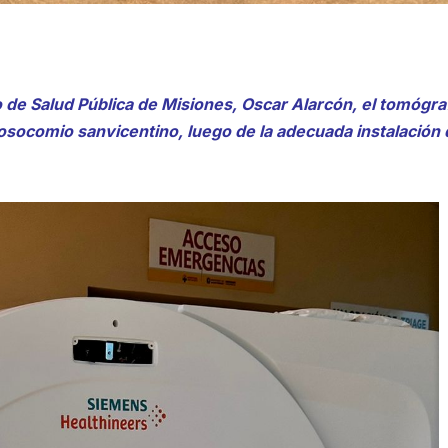
de Salud Pública de Misiones, Oscar Alarcón, el tomógra
nosocomio sanvicentino, luego de la adecuada instalación 