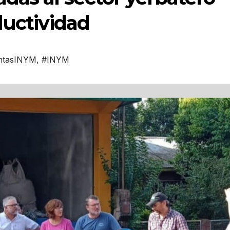
ductividad
ntasINYM
,
#INYM