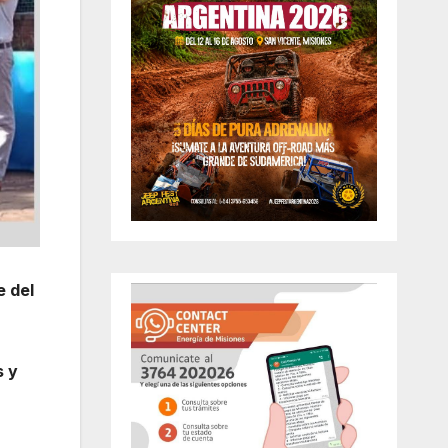
e del
s y