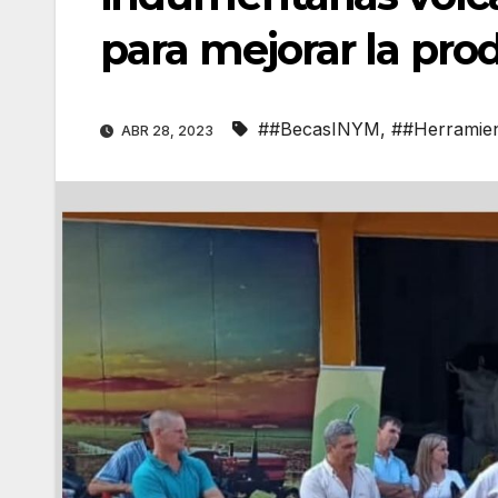
para mejorar la pro
##BecasINYM
,
##Herramie
ABR 28, 2023