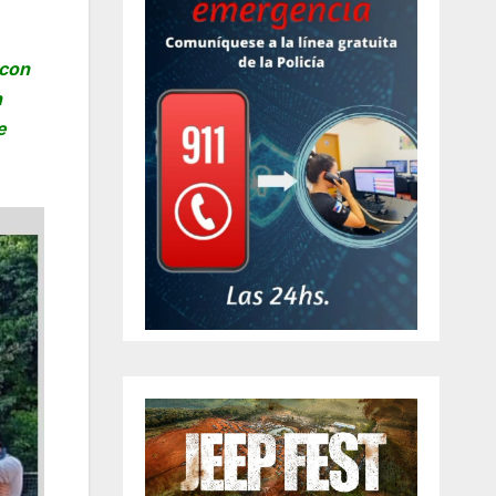
 con
n
e