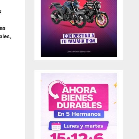
s
ras
ales,