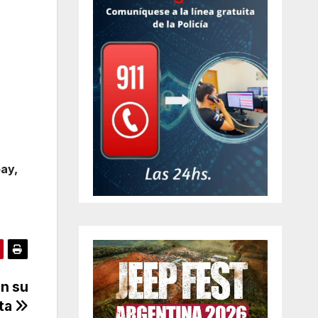
oay,
n su
sta