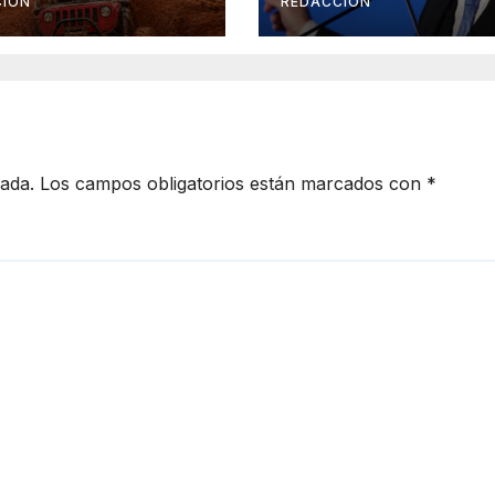
nograma –
año que viene
CIÓN
REDACCIÓN
lles
cada.
Los campos obligatorios están marcados con
*