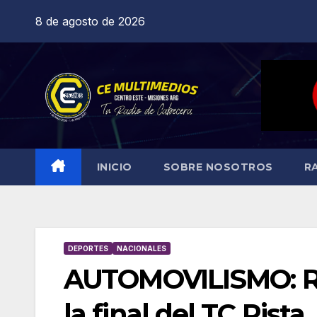
Saltar
8 de agosto de 2026
al
contenido
INICIO
SOBRE NOSOTROS
R
DEPORTES
NACIONALES
AUTOMOVILISMO: Ru
la final del TC Pista