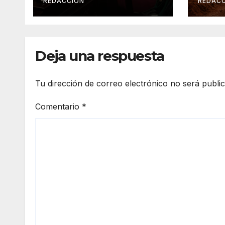
también tuvo que
Cro
REDACCIÓN
REDAC
retirar el manejo del
deta
fuego
Deja una respuesta
Tu dirección de correo electrónico no será publi
Comentario
*