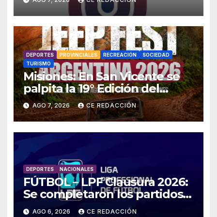
«Poceada» – Enlace con toda
la INFO – Promos especiales
DEPORTES
PROVINCIALES
RECREACIÓN
SOCIEDAD
TURISMO
Misiones: En San Vicente se
palpita la 19° Edición del
«Jeep Fest» – Cronograma –
AGO 7, 2026
CE REDACCIÓN
detalles
DEPORTES
NACIONALES
FÚTBOL – LPF Clausura 2026:
Se completaron los partidos
pendientes Fecha 2:
AGO 6, 2026
CE REDACCIÓN