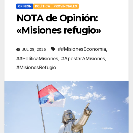
OPINIÓN
POLÍTICA
PROVINCIALES
NOTA de Opinión:
«Misiones refugio»
##MisionesEconomía
,
JUL 28, 2025
##PolíticaMisiones
,
#ApostarAMisiones
,
#MisionesRefugio