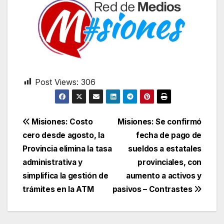
Post Views:
306
Navegación
Misiones: Costo
Misiones: Se confirmó
cero desde agosto, la
fecha de pago de
de
Provincia elimina la tasa
sueldos a estatales
entradas
administrativa y
provinciales, con
simplifica la gestión de
aumento a activos y
trámites en la ATM
pasivos – Contrastes