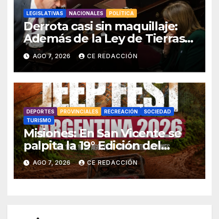
LEGISLATIVAS
NACIONALES
POLÍTICA
Derrota casi sin maquillaje:
Además de la Ley de Tierras,
el gobierno también tuvo que
AGO 7, 2026
CE REDACCIÓN
retirar el manejo del fuego
DEPORTES
PROVINCIALES
RECREACIÓN
SOCIEDAD
TURISMO
Misiones: En San Vicente se
palpita la 19° Edición del
«Jeep Fest» – Cronograma –
AGO 7, 2026
CE REDACCIÓN
detalles