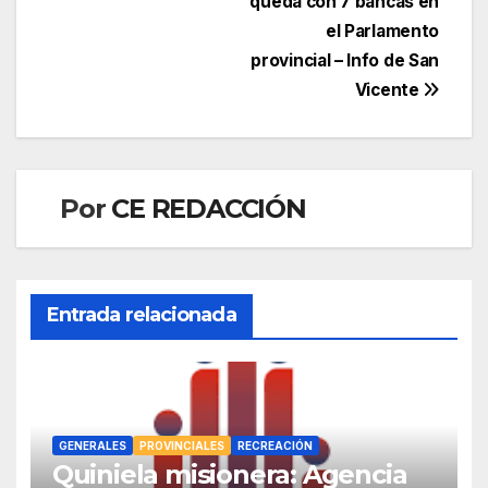
queda con 7 bancas en
el Parlamento
provincial – Info de San
Vicente
Por
CE REDACCIÓN
Entrada relacionada
GENERALES
PROVINCIALES
RECREACIÓN
Quiniela misionera: Agencia