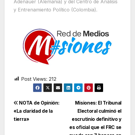
Adenauer (Alemania) y del Centro de Análisis
y Entrenamiento Político (Colombia).
Post Views:
212
Navegación
NOTA de Opinión:
Misiones: El Tribunal
«La claridad de la
Electoral culminó el
de
tierra»
escrutinio definitivo y
entradas
es oficial que el FRC se