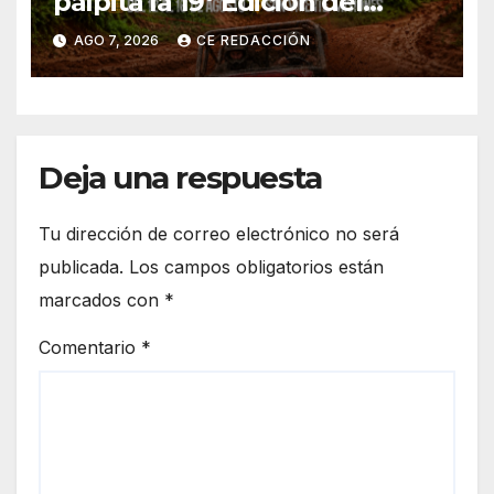
palpita la 19° Edición del
«Jeep Fest» – Cronograma –
AGO 7, 2026
CE REDACCIÓN
detalles
Deja una respuesta
Tu dirección de correo electrónico no será
publicada.
Los campos obligatorios están
marcados con
*
Comentario
*