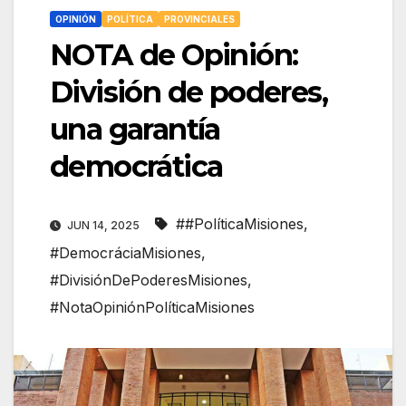
OPINIÓN
POLÍTICA
PROVINCIALES
NOTA de Opinión:
División de poderes,
una garantía
democrática
##PolíticaMisiones
,
JUN 14, 2025
#DemocráciaMisiones
,
#DivisiónDePoderesMisiones
,
#NotaOpiniónPolíticaMisiones