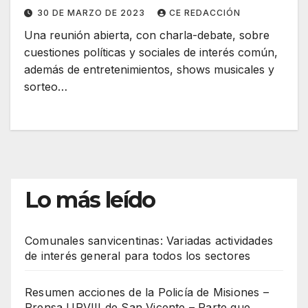
del Frente Renovador de la
30 DE MARZO DE 2023
CE REDACCIÓN
Concordia
Una reunión abierta, con charla-debate, sobre
cuestiones políticas y sociales de interés común,
además de entretenimientos, shows musicales y
sorteo…
Lo más leído
Comunales sanvicentinas: Variadas actividades
de interés general para todos los sectores
Resumen acciones de la Policía de Misiones –
Prensa URVIII de San Vicente – Parte que