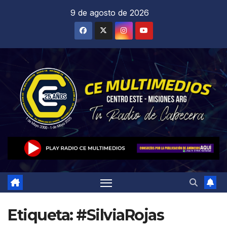
Saltar
9 de agosto de 2026
al
contenido
Etiqueta:
#SilviaRojas