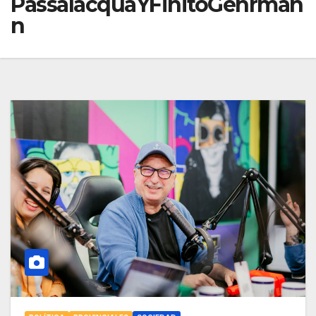
PassalacquaYFinitoGehrman
n