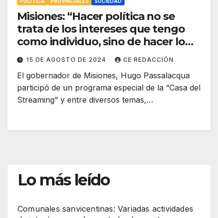
POLÍTICA
PROVINCIALES
SOCIEDAD
Misiones: “Hacer política no se
trata de los intereses que tengo
como individuo, sino de hacer lo
mejor para el bienestar de los
15 DE AGOSTO DE 2024
CE REDACCIÓN
demás” dijo Passalacqua
El gobernador de Misiones, Hugo Passalacqua
participó de un programa especial de la “Casa del
Streaming” y entre diversos temas,…
Lo más leído
Comunales sanvicentinas: Variadas actividades