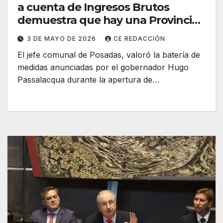
a cuenta de Ingresos Brutos
demuestra que hay una Provincia
que escucha a la gente” dijo
3 DE MAYO DE 2026
CE REDACCIÓN
Stelatto
El jefe comunal de Posadas, valoró la batería de
medidas anunciadas por el gobernador Hugo
Passalacqua durante la apertura de…