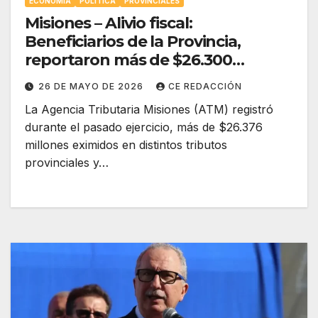
ECONOMÍA
POLÍTICA
PROVINCIALES
Misiones – Alivio fiscal:
Beneficiarios de la Provincia,
reportaron más de $26.300
millones en impuestos eximidos
26 DE MAYO DE 2026
CE REDACCIÓN
durante 2025
La Agencia Tributaria Misiones (ATM) registró
durante el pasado ejercicio, más de $26.376
millones eximidos en distintos tributos
provinciales y…