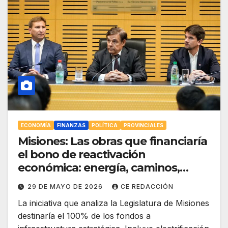
ECONOMÍA
FINANZAS
POLÍTICA
PROVINCIALES
Misiones: Las obras que financiaría
el bono de reactivación
económica: energía, caminos,
conectividad y salud
29 DE MAYO DE 2026
CE REDACCIÓN
La iniciativa que analiza la Legislatura de Misiones
destinaría el 100% de los fondos a