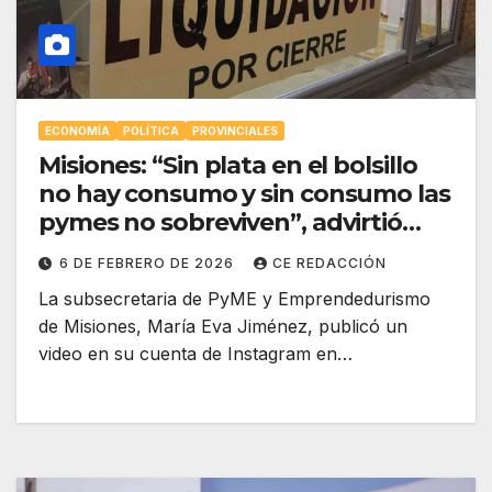
ECONOMÍA
POLÍTICA
PROVINCIALES
Misiones: “Sin plata en el bolsillo
no hay consumo y sin consumo las
pymes no sobreviven”, advirtió
María Eva Jiménez al criticar el
6 DE FEBRERO DE 2026
CE REDACCIÓN
ajuste del gobierno nacional
La subsecretaria de PyME y Emprendedurismo
de Misiones, María Eva Jiménez, publicó un
video en su cuenta de Instagram en…