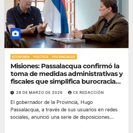
ECONOMÍA
POLÍTICA
PROVINCIALES
Misiones: Passalacqua confirmó la
toma de medidas administrativas y
fiscales que simplifica burocracias
y disminuye cargas tributarias
28 DE MARZO DE 2026
CE REDACCIÓN
El gobernador de la Provincia, Hugo
Passalacqua, a través de sus usuarios en redes
sociales, anunció una serie de disposiciones…