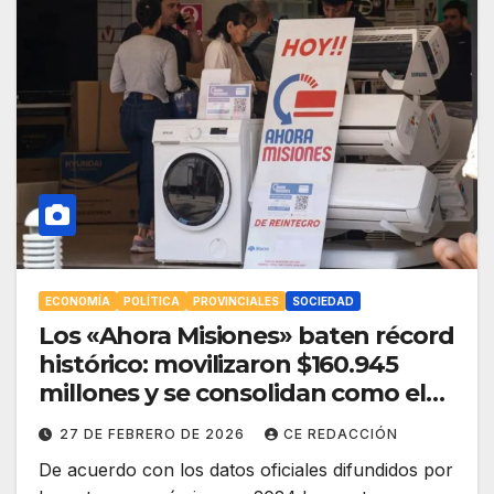
ECONOMÍA
POLÍTICA
PROVINCIALES
SOCIEDAD
Los «Ahora Misiones» baten récord
histórico: movilizaron $160.945
millones y se consolidan como el
gran motor del consumo
27 DE FEBRERO DE 2026
CE REDACCIÓN
provincial
De acuerdo con los datos oficiales difundidos por