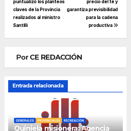
puntualizó los planteos
precio del té y
de
claves de la Provincia
garantiza previsibilidad
entradas
realizados al ministro
para la cadena
Santilli
productiva
Por
CE REDACCIÓN
Entrada relacionada
GENERALES
PROVINCIALES
RECREACIÓN
Quiniela misionera: Agencia