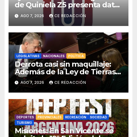
de Quiniela Z5 presenta datos
de los sorteos y de la
AGO 7, 2026
CE REDACCIÓN
«Poceada» – Enlace con toda
la INFO – Promos especiales
LEGISLATIVAS
NACIONALES
POLÍTICA
Derrota casi sin maquillaje:
Además de la Ley de Tierras,
el gobierno también tuvo que
AGO 7, 2026
CE REDACCIÓN
retirar el manejo del fuego
DEPORTES
PROVINCIALES
RECREACIÓN
SOCIEDAD
TURISMO
Misiones: En San Vicente se