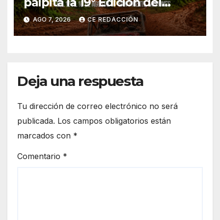
palpita la 19° Edición del
«Jeep Fest» – Cronograma –
AGO 7, 2026
CE REDACCIÓN
detalles
Deja una respuesta
Tu dirección de correo electrónico no será
publicada.
Los campos obligatorios están
marcados con
*
Comentario
*