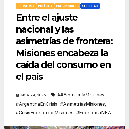
ECONOMÍA
POLÍTICA
PROVINCIALES
SOCIEDAD
Entre el ajuste
nacional y las
asimetrías de frontera:
Misiones encabeza la
caída del consumo en
el país
##EconomíaMisiones
,
NOV 29, 2025
#ArgentinaEnCrisis
,
#AsimetríasMisiones
,
#CrisisEconómicaMisiones
,
#EconomíaNEA