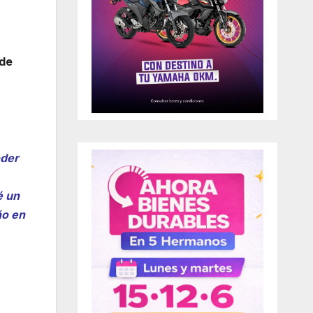
 de
oder
é un
ño en