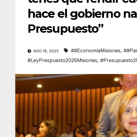
hace el gobierno na
Presupuesto”
##EconomíaMisiones
,
##Par
AGO 19, 2025
#LeyPrespuesto2026Misiones
,
#Presupuesto2