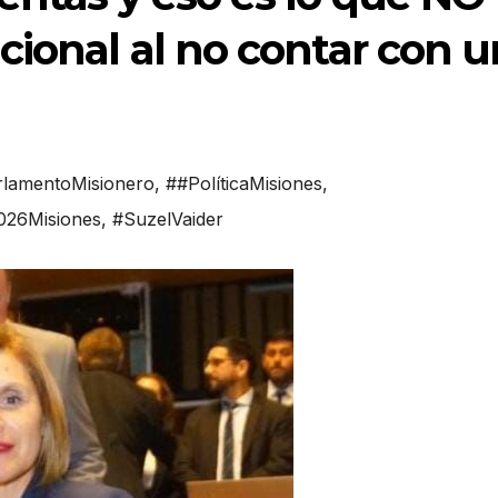
cional al no contar con u
lamentoMisionero
,
##PolíticaMisiones
,
026Misiones
,
#SuzelVaider