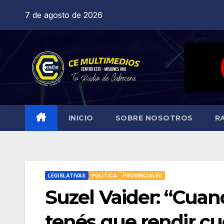
Saltar
7 de agosto de 2026
al
contenido
INICIO
SOBRE NOSOTROS
R
LEGISLATIVAS
POLÍTICA
PROVINCIALES
Suzel Vaider: “Cua
tenés que rendir cu