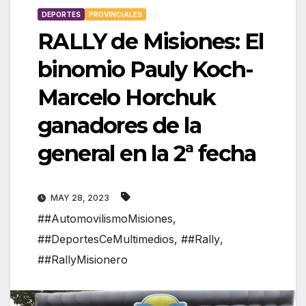
DEPORTES
PROVINCIALES
RALLY de Misiones: El
binomio Pauly Koch-
Marcelo Horchuk
ganadores de la
general en la 2ª fecha
MAY 28, 2023
##AutomovilismoMisiones
,
##DeportesCeMultimedios
,
##Rally
,
##RallyMisionero