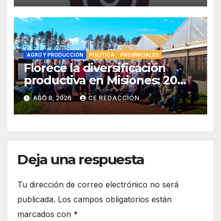
la INFO – Promos especiales
AGRO Y PRODUCCIÓN
POLÍTICA
PROVINCIALES
Florece la diversificación
productiva en Misiones: 20
familias tabacaleras
AGO 8, 2026
CE REDACCIÓN
incorporan la floricultura en
siete municipios
Deja una respuesta
Tu dirección de correo electrónico no será
publicada.
Los campos obligatorios están
marcados con
*