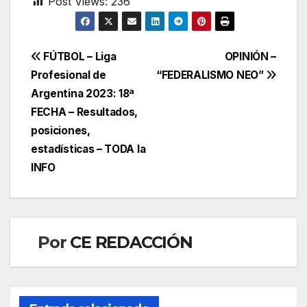
Post Views:
236
Navegación
FÚTBOL – Liga
OPINIÓN –
Profesional de
“FEDERALISMO NEO”
de
Argentina 2023: 18ª
entradas
FECHA – Resultados,
posiciones,
estadísticas – TODA la
INFO
Por
CE REDACCIÓN