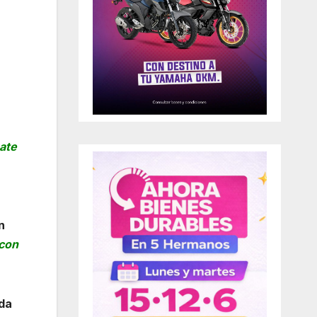
mate
n
 con
ida