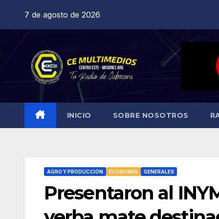
Saltar
7 de agosto de 2026
al
contenido
INICIO
SOBRE NOSOTROS
R
AGRO Y PRODUCCIÓN
ECONOMÍA
GENERALES
Presentaron al INY
yerba mate destinad