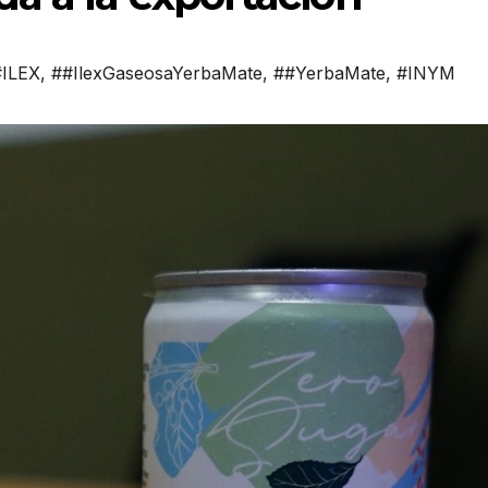
#ILEX
,
##IlexGaseosaYerbaMate
,
##YerbaMate
,
#INYM