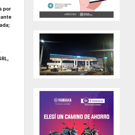
s por
tante
cada;
,
SRL,