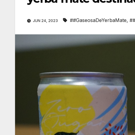
##GaseosaDeYerbaMate
,
#
JUN 24, 2023