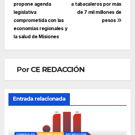
propone agenda
a tabacaleros por más
de
legislativa
de 7 mil millones de
entradas
comprometida con las
pesos
economías regionales y
la salud de Misiones
Por
CE REDACCIÓN
Entrada relacionada
GENERALES
PROVINCIALES
RECREACIÓN