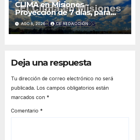
CLIMA en Misiones –
Proyección de 7 días, para
Zonas: Centro, Sur y Norte
AGO 6, 2026
CE REDACCIÓN
Deja una respuesta
Tu dirección de correo electrónico no será
publicada.
Los campos obligatorios están
marcados con
*
Comentario
*