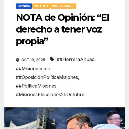
OPINIÓN
POLÍTICA
PROVINCIALES
NOTA de Opinión: “El
derecho a tener voz
propia”
##HerreraAhuad
,
OCT 19, 2025
##Misionerismo
,
##OposiciónPolíticaMisiones
,
##PolíticaMisiones
,
#MisionesElecciones26Octubre