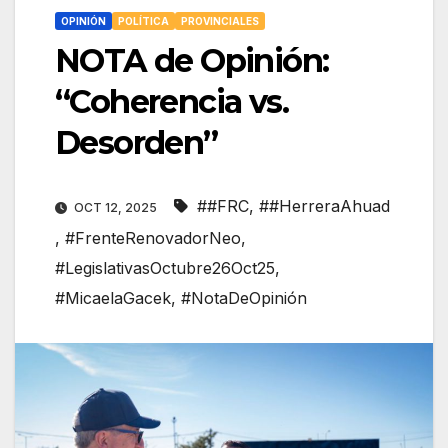
OPINIÓN
POLÍTICA
PROVINCIALES
NOTA de Opinión:
“Coherencia vs.
Desorden”
##FRC
,
##HerreraAhuad
OCT 12, 2025
,
#FrenteRenovadorNeo
,
#LegislativasOctubre26Oct25
,
#MicaelaGacek
,
#NotaDeOpinión