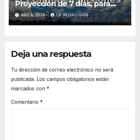
Proyección de 7 días, para
Zonas: Centro, Sur y Norte
AGO 6, 2026
CE REDACCIÓN
Deja una respuesta
Tu dirección de correo electrónico no será
publicada.
Los campos obligatorios están
marcados con
*
Comentario
*