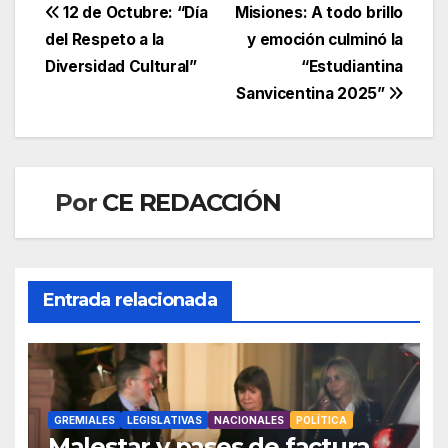
Navegación
12 de Octubre: “Día
Misiones: A todo brillo
del Respeto a la
y emoción culminó la
de
Diversidad Cultural”
“Estudiantina
entradas
Sanvicentina 2025”
Por
CE REDACCIÓN
Entrada relacionada
GREMIALES
LEGISLATIVAS
NACIONALES
POLÍTICA
Malestar y pases de factura