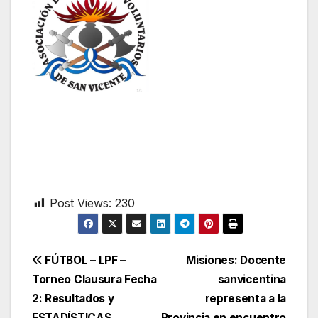
Post Views:
230
Navegación
FÚTBOL – LPF –
Misiones: Docente
Torneo Clausura Fecha
sanvicentina
de
2: Resultados y
representa a la
ESTADÍSTICAS
Provincia en encuentro