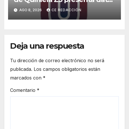
de los sorteos y de la
AGO 8, 2026
CE REDACCIÓN
«Poceada» – Enlace con toda
la INFO – Promos especiales
Deja una respuesta
Tu dirección de correo electrónico no será
publicada.
Los campos obligatorios están
marcados con
*
Comentario
*