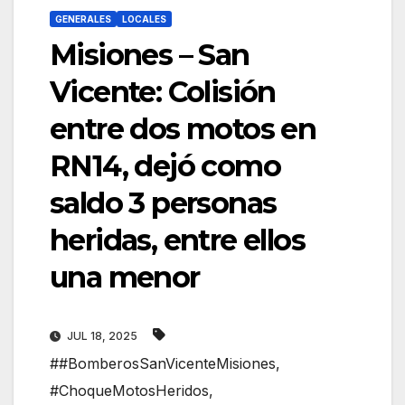
GENERALES
LOCALES
Misiones – San
Vicente: Colisión
entre dos motos en
RN14, dejó como
saldo 3 personas
heridas, entre ellos
una menor
JUL 18, 2025
##BomberosSanVicenteMisiones
,
#ChoqueMotosHeridos
,