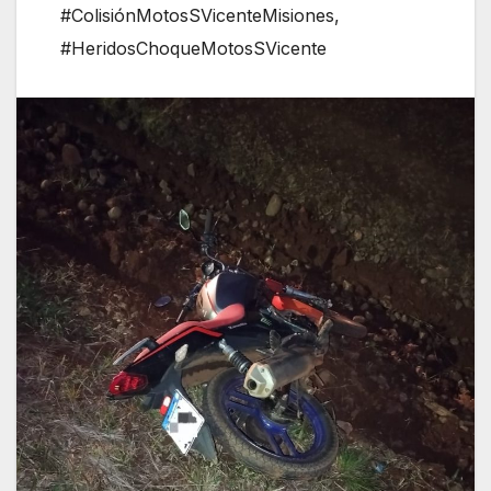
#ColisiónMotosSVicenteMisiones
,
#HeridosChoqueMotosSVicente