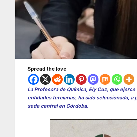
Spread the love
La Profesora de Química, Ely Cuz, que ejerce 
entidades terciarias, ha sido seleccionada, a p
sede central en Córdoba
.