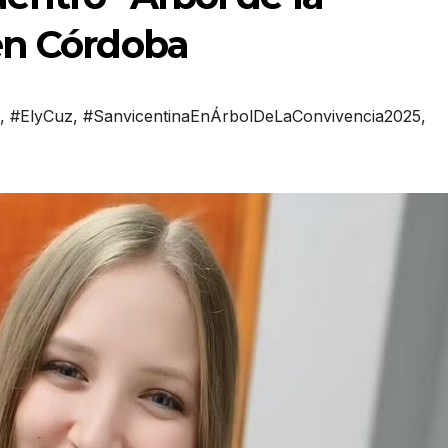
en Córdoba
,
#ElyCuz
,
#SanvicentinaEnÁrbolDeLaConvivencia2025
,