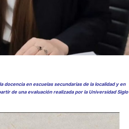
la docencia en escuelas secundarias de la localidad y en
artir de una evaluación realizada por la Universidad Siglo