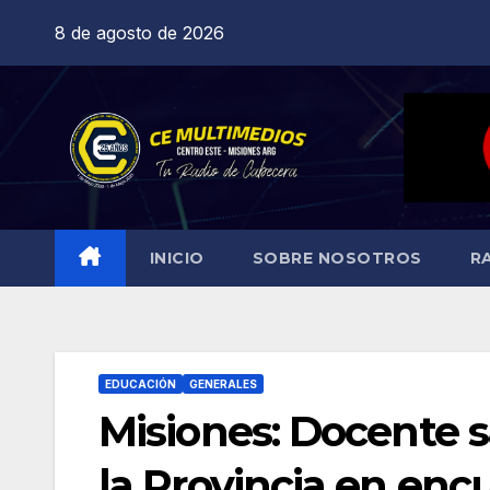
Saltar
8 de agosto de 2026
al
contenido
INICIO
SOBRE NOSOTROS
R
EDUCACIÓN
GENERALES
Misiones: Docente s
la Provincia en enc