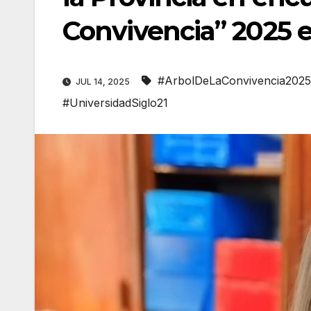
Convivencia” 2025 
#ArbolDeLaConvivencia2025
JUL 14, 2025
#UniversidadSiglo21