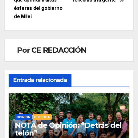
ésferas del gobierno
de Milei
Por
CE REDACCIÓN
Entrada relacionada
OPINIÓN
POLÍTICA
NOTA de Opinión: “Detrás del
telón”