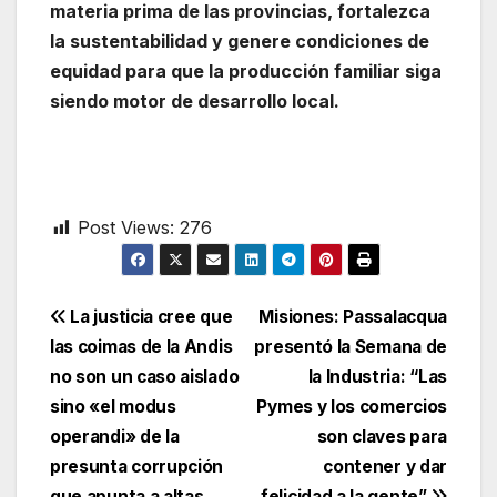
materia prima de las provincias, fortalezca
la sustentabilidad y genere condiciones de
equidad para que la producción familiar siga
siendo motor de desarrollo local.
Post Views:
276
Navegación
La justicia cree que
Misiones: Passalacqua
las coimas de la Andis
presentó la Semana de
de
no son un caso aislado
la Industria: “Las
entradas
sino «el modus
Pymes y los comercios
operandi» de la
son claves para
presunta corrupción
contener y dar
que apunta a altas
felicidad a la gente”