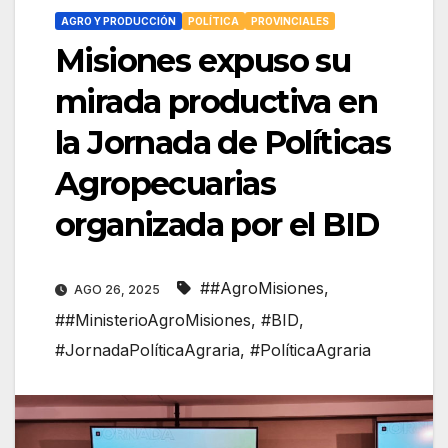
AGRO Y PRODUCCIÓN
POLÍTICA
PROVINCIALES
Misiones expuso su
mirada productiva en
la Jornada de Políticas
Agropecuarias
organizada por el BID
##AgroMisiones
,
AGO 26, 2025
##MinisterioAgroMisiones
,
#BID
,
#JornadaPolíticaAgraria
,
#PolíticaAgraria