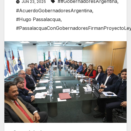
##GobernadoresArgentina
,
JUN 23, 2025
#AcuerdoGobernadoresArgentina
,
#Hugo Passalacqua
,
#PassalacquaConGobernadoresFirmanProyectoLe