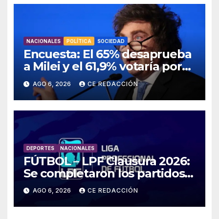
NACIONALES
POLÍTICA
SOCIEDAD
Encuesta: El 65% desaprueba
a Milei y el 61,9% votaría por
un cambio el año que viene
AGO 6, 2026
CE REDACCIÓN
DEPORTES
NACIONALES
FÚTBOL – LPF Clausura 2026:
Se completaron los partidos
pendientes Fecha 2:
AGO 6, 2026
CE REDACCIÓN
Boca/Estudiantes,
Tigre/Belgrano y Unión/Lanús