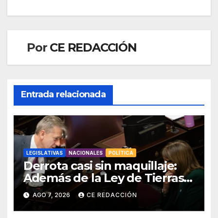
Por
CE REDACCIÓN
Entrada relacionada
LEGISLATIVAS
NACIONALES
POLÍTICA
Derrota casi sin maquillaje:
Además de la Ley de Tierras,
el gobierno también tuvo que
AGO 7, 2026
CE REDACCIÓN
retirar el manejo del fuego