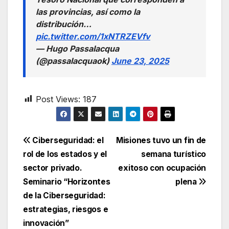
las provincias, así como la
distribución…
pic.twitter.com/1xNTRZEVfv
— Hugo Passalacqua
(@passalacquaok)
June 23, 2025
Post Views:
187
Navegación
Ciberseguridad: el
Misiones tuvo un fin de
rol de los estados y el
semana turístico
de
sector privado.
exitoso con ocupación
entradas
Seminario “Horizontes
plena
de la Ciberseguridad:
estrategias, riesgos e
innovación”