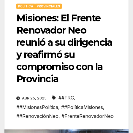
POLÍTICA
PROVINCIALES
Misiones: El Frente
Renovador Neo
reunió a su dirigencia
y reafirmó su
compromiso con la
Provincia
##FRC
,
ABR 25, 2025
##MisionesPolítica
,
##PolíticaMisiones
,
##RenovaciónNeo
,
#FrenteRenovadorNeo