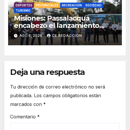
DEPORTES
PROVINCIALES
RECREACIÓN
SOCIEDAD
TURISMO
Misiones: Passalacqua
encabezó el lanzamiento
provincial del 19° Jeep Fest y
AGO 6, 2026
CE REDACCIÓN
llamó a vivir la experiencia en
San Vicente
Deja una respuesta
Tu dirección de correo electrónico no será
publicada.
Los campos obligatorios están
marcados con
*
Comentario
*