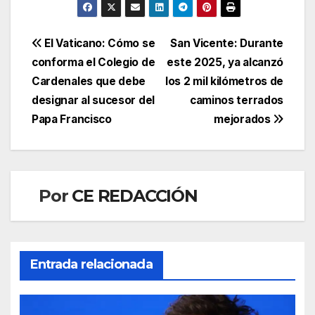
Navegación
El Vaticano: Cómo se
San Vicente: Durante
conforma el Colegio de
este 2025, ya alcanzó
de
Cardenales que debe
los 2 mil kilómetros de
entradas
designar al sucesor del
caminos terrados
Papa Francisco
mejorados
Por
CE REDACCIÓN
Entrada relacionada