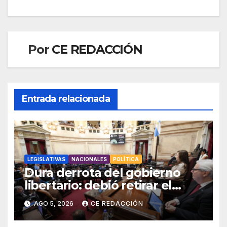
Por
CE REDACCIÓN
Entrada relacionada
LEGISLATIVAS
NACIONALES
POLÍTICA
Dura derrota del gobierno
libertario: debió retirar el
capítulo de extranjerización
AGO 5, 2026
CE REDACCIÓN
de tierras por falta de votos