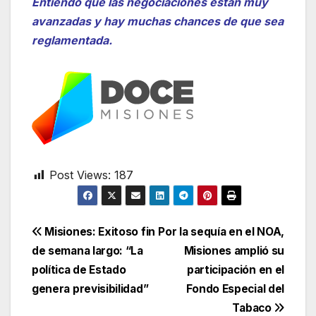
Entiendo que las negociaciones están muy
avanzadas y hay muchas chances de que sea
reglamentada.
Post Views:
187
Navegación
Misiones: Exitoso fin
Por la sequía en el NOA,
de semana largo: “La
Misiones amplió su
de
política de Estado
participación en el
entradas
genera previsibilidad”
Fondo Especial del
Tabaco