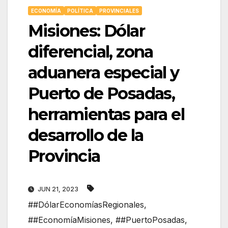
ECONOMÍA
POLÍTICA
PROVINCIALES
Misiones: Dólar
diferencial, zona
aduanera especial y
Puerto de Posadas,
herramientas para el
desarrollo de la
Provincia
JUN 21, 2023
##DólarEconomíasRegionales
,
##EconomíaMisiones
,
##PuertoPosadas
,