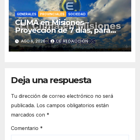
GENERALES
PROVINCIALES
SOCIEDAD
CLIMA en Misiones –
Proyección de 7 días, para
Zonas: Centro, Sur y Norte
AGO 6, 2026
CE REDACCIÓN
Deja una respuesta
Tu dirección de correo electrónico no será
publicada.
Los campos obligatorios están
marcados con
*
Comentario
*