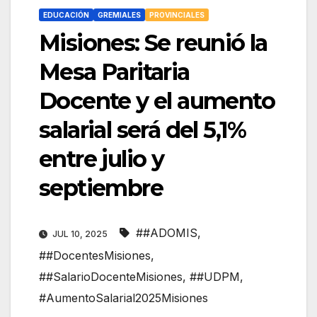
EDUCACIÓN
GREMIALES
PROVINCIALES
Misiones: Se reunió la
Mesa Paritaria
Docente y el aumento
salarial será del 5,1%
entre julio y
septiembre
##ADOMIS
,
JUL 10, 2025
##DocentesMisiones
,
##SalarioDocenteMisiones
,
##UDPM
,
#AumentoSalarial2025Misiones