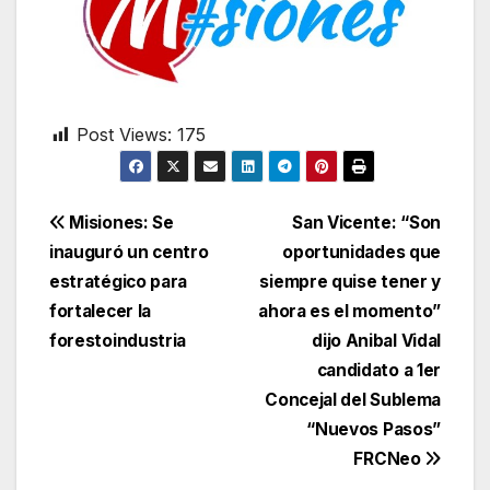
Post Views:
175
Navegación
Misiones: Se
San Vicente: “Son
inauguró un centro
oportunidades que
de
estratégico para
siempre quise tener y
entradas
fortalecer la
ahora es el momento”
forestoindustria
dijo Anibal Vidal
candidato a 1er
Concejal del Sublema
“Nuevos Pasos”
FRCNeo