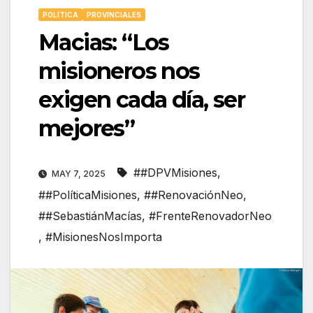
POLÍTICA
PROVINCIALES
Macias: “Los
misioneros nos
exigen cada día, ser
mejores”
##DPVMisiones
,
MAY 7, 2025
##PolíticaMisiones
,
##RenovaciónNeo
,
##SebastiánMacías
,
#FrenteRenovadorNeo
,
#MisionesNosImporta