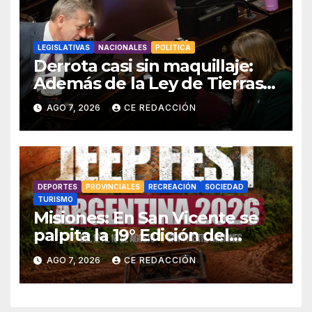
LEGISLATIVAS
NACIONALES
POLÍTICA
Derrota casi sin maquillaje:
Además de la Ley de Tierras,
el gobierno también tuvo que
AGO 7, 2026
CE REDACCIÓN
retirar el manejo del fuego
DEPORTES
PROVINCIALES
RECREACIÓN
SOCIEDAD
TURISMO
Misiones: En San Vicente se
palpita la 19° Edición del
«Jeep Fest» – Cronograma –
AGO 7, 2026
CE REDACCIÓN
detalles