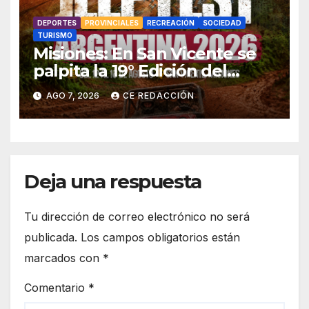
DEPORTES
PROVINCIALES
RECREACIÓN
SOCIEDAD
TURISMO
Misiones: En San Vicente se
palpita la 19° Edición del
«Jeep Fest» – Cronograma –
AGO 7, 2026
CE REDACCIÓN
detalles
Deja una respuesta
Tu dirección de correo electrónico no será
publicada.
Los campos obligatorios están
marcados con
*
Comentario
*