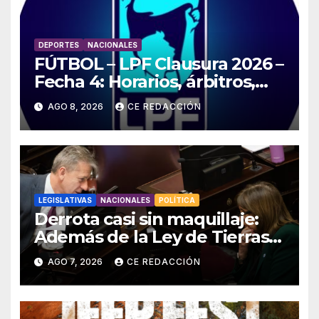
DEPORTES
NACIONALES
FÚTBOL – LPF Clausura 2026 –
Fecha 4: Horarios, árbitros,
TV, resultados –
AGO 8, 2026
CE REDACCIÓN
ESTADÍSTICAS y detalles
LEGISLATIVAS
NACIONALES
POLÍTICA
Derrota casi sin maquillaje:
Además de la Ley de Tierras,
el gobierno también tuvo que
AGO 7, 2026
CE REDACCIÓN
retirar el manejo del fuego