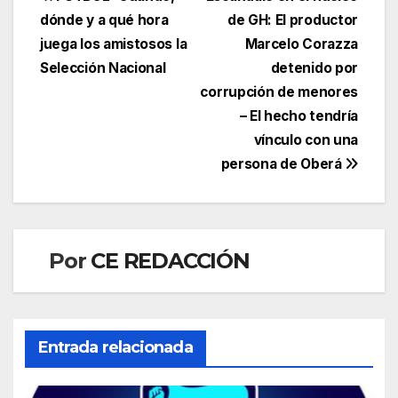
Navegación
dónde y a qué hora
de GH: El productor
de
juega los amistosos la
Marcelo Corazza
entradas
Selección Nacional
detenido por
corrupción de menores
– El hecho tendría
vínculo con una
persona de Oberá
Por
CE REDACCIÓN
Entrada relacionada