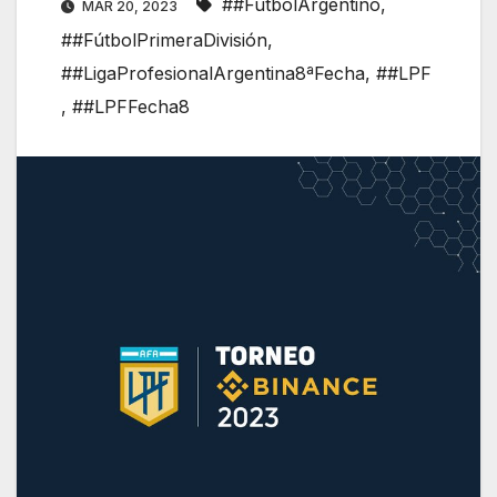
##FútbolArgentino
,
MAR 20, 2023
##FútbolPrimeraDivisión
,
##LigaProfesionalArgentina8ªFecha
,
##LPF
,
##LPFFecha8