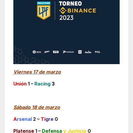
Viernes 17 de marzo
Unión
1 –
Racing
3
Sábado 18 de marzo
A
rsenal
2 –
Ti
gre
0
Platense
1 –
Defensa
y Justicia
0