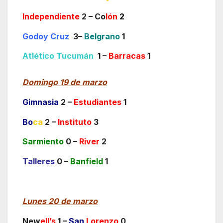
Independiente
2 – Co
lón
2
Godoy Cruz
3–
Belgrano
1
Atlético Tucumán
1 –
Barracas
1
Domingo 19 de marzo
Gimnasia
2 –
Estudiantes
1
Bo
ca
2 –
Instituto
3
Sarmiento
0 –
River
2
Talleres
0 –
Banfield
1
Lunes 20 de marzo
New
ell’s
1 –
San
Lorenzo
0