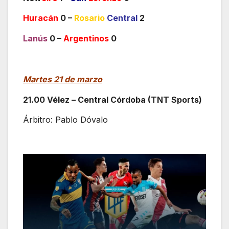
Huracán
0 –
Rosario
Central
2
Lanús
0 –
Argentinos
0
Martes 21 de marzo
21.00 Vélez – Central Córdoba (TNT Sports)
Árbitro: Pablo Dóvalo