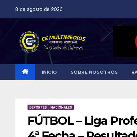
Saltar
8 de agosto de 2026
al
contenido
INICIO
SOBRE NOSOTROS
R
DEPORTES
NACIONALES
FÚTBOL – Liga Profe
4ª Fecha – Resultado