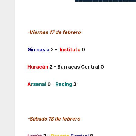
-Viernes 17 de febrero
Gimnasia
2 –
Instituto
0
Huracán
2 – Barracas Central 0
A
rsenal
0 –
Racing
3
-Sábado 18 de febrero
Lanús
3 –
Rosario
Central
0