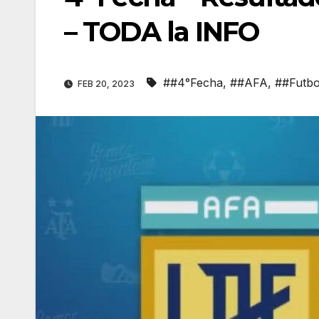
– TODA la INFO
##4°Fecha
,
##AFA
,
##Futbo
FEB 20, 2023