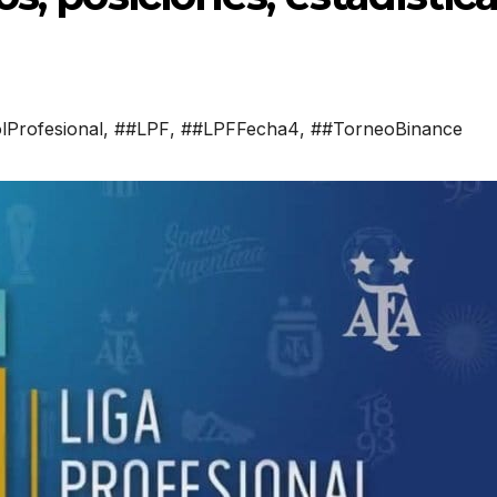
lProfesional
,
##LPF
,
##LPFFecha4
,
##TorneoBinance