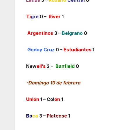
Ti
gre
0 –
River
1
Argentinos
3 –
Belgrano
0
Godoy Cruz
0 –
Estudiantes
1
New
ell’s
2 –
Banfield
0
-Domingo 19 de febrero
Unión
1 – Col
ón
1
Bo
ca
3 –
Platense
1