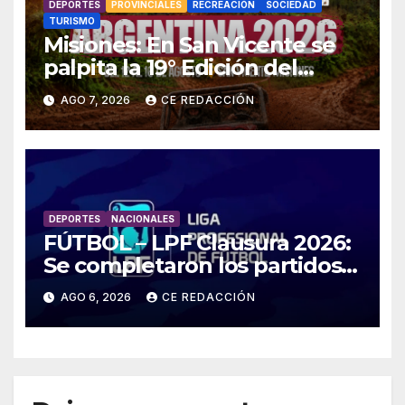
DEPORTES
PROVINCIALES
RECREACIÓN
SOCIEDAD
TURISMO
Misiones: En San Vicente se
palpita la 19° Edición del
«Jeep Fest» – Cronograma –
AGO 7, 2026
CE REDACCIÓN
detalles
DEPORTES
NACIONALES
FÚTBOL – LPF Clausura 2026:
Se completaron los partidos
pendientes Fecha 2:
AGO 6, 2026
CE REDACCIÓN
Boca/Estudiantes,
Tigre/Belgrano y Unión/Lanús