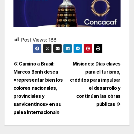
Post Views:
188
Navegación
Camino a Brasil:
Misiones: Días claves
Marcos Bonh desea
para el turismo,
de
«representar bien los
créditos para impulsar
entradas
colores nacionales,
el desarrollo y
provinciales y
continúan las obras
sanvicentinos» en su
públicas
pelea internacional»