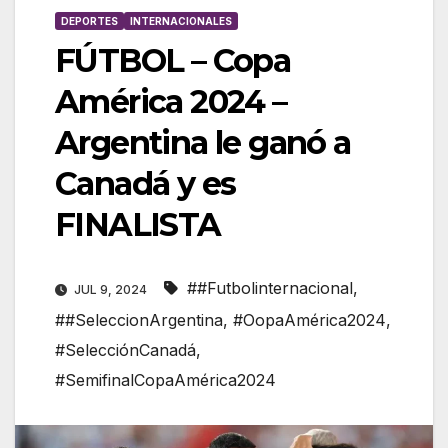
DEPORTES
INTERNACIONALES
FÚTBOL – Copa
América 2024 –
Argentina le ganó a
Canadá y es
FINALISTA
##Futbolinternacional
,
JUL 9, 2024
##SeleccionArgentina
,
#OopaAmérica2024
,
#SelecciónCanadá
,
#SemifinalCopaAmérica2024