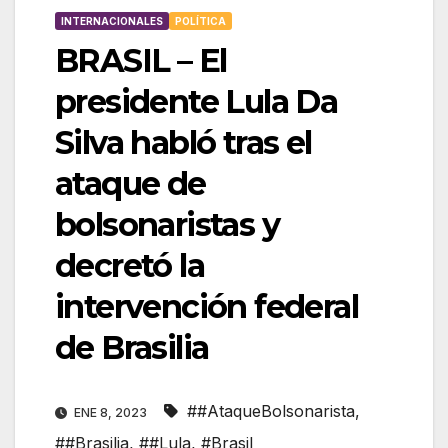
INTERNACIONALES
POLÍTICA
BRASIL – El
presidente Lula Da
Silva habló tras el
ataque de
bolsonaristas y
decretó la
intervención federal
de Brasilia
##AtaqueBolsonarista
,
ENE 8, 2023
##Brasilia
,
##Lula
,
#Brasil