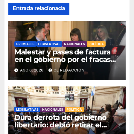
Entrada relacionada
GREMIALES
LEGISLATIVAS
NACIONALES
POLÍTICA
Malestar y pases de factura
en el gobierno por el fracaso
con la ley de Tierras –
AGO 6, 2026
CE REDACCIÓN
Movilizaciones y protestas
escalonadas
LEGISLATIVAS
NACIONALES
POLÍTICA
Dura derrota del gobierno
libertario: debió retirar el
capítulo de extranjerización