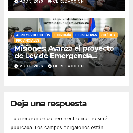
AGO 5, 2026
CE REDACCIÓN
de tierras por falta de votos
AGRO Y PRODUCCIÓN
ECONOMÍA
LEGISLATIVAS
POLÍTICA
PROVINCIALES
Misiones: Avanza el proyecto
de Ley de Emergencia
Yerbatera: “Se demostró que
AGO 5, 2026
CE REDACCIÓN
la desregulación no
funcionó”
Deja una respuesta
Tu dirección de correo electrónico no será
publicada.
Los campos obligatorios están