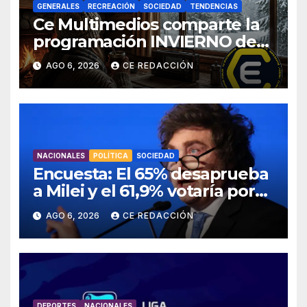
GENERALES
RECREACIÓN
SOCIEDAD
TENDENCIAS
Ce Multimedios comparte la
programación INVIERNO de
Radio Ce
AGO 6, 2026
CE REDACCIÓN
NACIONALES
POLÍTICA
SOCIEDAD
Encuesta: El 65% desaprueba
a Milei y el 61,9% votaría por
un cambio el año que viene
AGO 6, 2026
CE REDACCIÓN
DEPORTES
NACIONALES