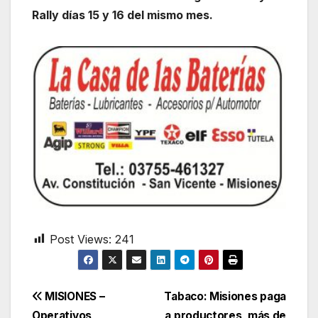
Rally días 15 y 16 del mismo mes.
Post Views:
241
Navegación
MISIONES –
Tabaco: Misiones paga
Operativos
a productores, más de