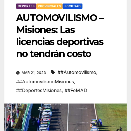
DEPORTES
PROVINCIALES
SOCIEDAD
AUTOMOVILISMO –
Misiones: Las
licencias deportivas
no tendrán costo
##Automovilismo
,
MAR 21, 2023
##AutomovilismoMisiones
,
##DeportesMisiones
,
##FeMAD