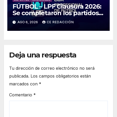
FÚTBOL – LPF Clausura 2026:
Se completaron los partidos
pendientes Fecha 2:
AGO 6, 2026
CE REDACCIÓN
Boca/Estudiantes,
Tigre/Belgrano y Unión/Lanús
Deja una respuesta
Tu dirección de correo electrónico no será
publicada.
Los campos obligatorios están
marcados con
*
Comentario
*