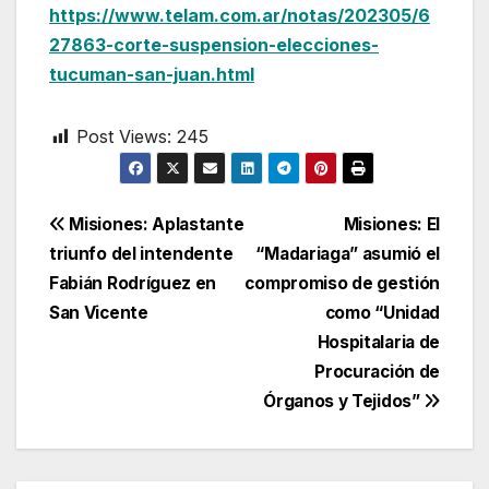
https://www.telam.com.ar/notas/202305/6
27863-corte-suspension-elecciones-
tucuman-san-juan.html
Post Views:
245
Navegación
Misiones: Aplastante
Misiones: El
triunfo del intendente
“Madariaga” asumió el
de
Fabián Rodríguez en
compromiso de gestión
entradas
San Vicente
como “Unidad
Hospitalaria de
Procuración de
Órganos y Tejidos”