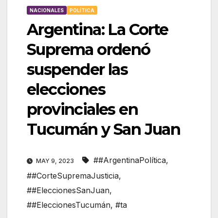
NACIONALES
POLÍTICA
Argentina: La Corte
Suprema ordenó
suspender las
elecciones
provinciales en
Tucumán y San Juan
##ArgentinaPolítica
,
MAY 9, 2023
##CorteSupremaJusticia
,
##EleccionesSanJuan
,
##EleccionesTucumán
,
#ta