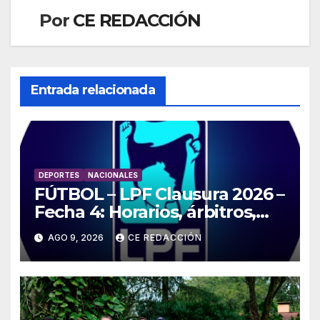
Por
CE REDACCIÓN
Entrada relacionada
DEPORTES
NACIONALES
FÚTBOL – LPF Clausura 2026 –
Fecha 4: Horarios, árbitros,
TV, resultados –
AGO 9, 2026
CE REDACCIÓN
ESTADÍSTICAS y detalles