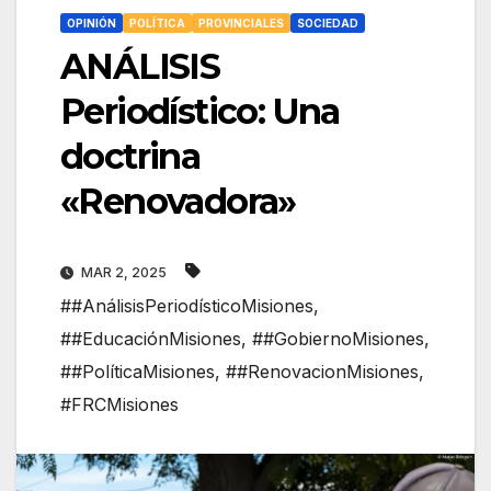
OPINIÓN
POLÍTICA
PROVINCIALES
SOCIEDAD
ANÁLISIS
Periodístico: Una
doctrina
«Renovadora»
MAR 2, 2025
##AnálisisPeriodísticoMisiones
,
##EducaciónMisiones
,
##GobiernoMisiones
,
##PolíticaMisiones
,
##RenovacionMisiones
,
#FRCMisiones