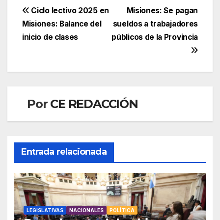
Navegación
Ciclo lectivo 2025 en
Misiones: Se pagan
Misiones: Balance del
sueldos a trabajadores
de
inicio de clases
públicos de la Provincia
entradas
Por
CE REDACCIÓN
Entrada relacionada
LEGISLATIVAS
NACIONALES
POLÍTICA