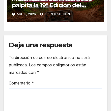
palpita la 19° Edición del
«Jeep Fest» – Cronograma –
AGO 5, 2026
CE REDACCIÓN
detalles
Deja una respuesta
Tu dirección de correo electrónico no será
publicada.
Los campos obligatorios están
marcados con
*
Comentario
*