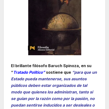
El brillante filósofo Baruch Spinoza, en su
“
Tratado Político”
sostiene que
“para que un
Estado pueda mantenerse, sus asuntos
públicos deben estar organizados de tal
modo que quienes los administran, tanto si
se guían por la razón como por la pasión, no
puedan sentirse inducidos a ser desleales o