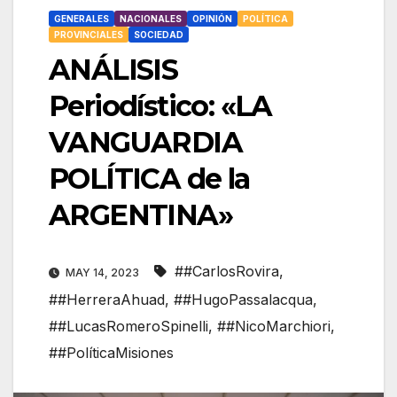
GENERALES
NACIONALES
OPINIÓN
POLÍTICA
PROVINCIALES
SOCIEDAD
ANÁLISIS
Periodístico: «LA
VANGUARDIA
POLÍTICA de la
ARGENTINA»
##CarlosRovira
,
MAY 14, 2023
##HerreraAhuad
,
##HugoPassalacqua
,
##LucasRomeroSpinelli
,
##NicoMarchiori
,
##PolíticaMisiones